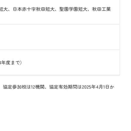
子短大、日本赤十字秋田短大、聖園学園短大、秋田工業
4年度まで）
参加校は12機関、協定有効期間は2025年4月1日か