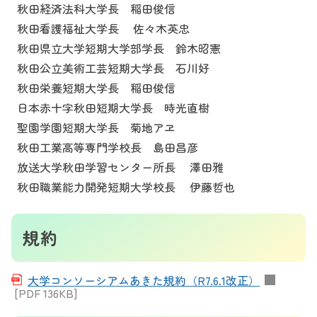
秋田経済法科大学長 稲田俊信
秋田看護福祉大学長 佐々木英忠
秋田県立大学短期大学部学長 鈴木昭憲
秋田公立美術工芸短期大学長 石川好
秋田栄養短期大学長 稲田俊信
日本赤十字秋田短期大学長 時光直樹
聖園学園短期大学長 菊地アヱ
秋田工業高等専門学校長 島田昌彦
放送大学秋田学習センター所長 澤田雅
秋田職業能力開発短期大学校長 伊藤哲也
規約
大学コンソーシアムあきた規約（R7.6.1改正）
[PDF 136KB]