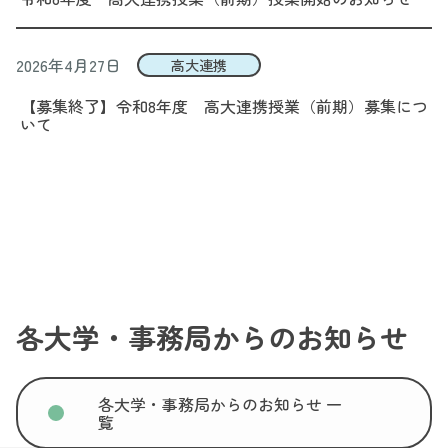
2026年4月27日
高大連携
【募集終了】令和8年度 高大連携授業（前期）募集につ
いて
FD・SD
単位互換
高大連携
単位互換
FD・SD
高大連携
各大学・事務局からのお知らせ
単位互換
FD・SD
各大学・事務局からのお知らせ 一
高大連携
覧