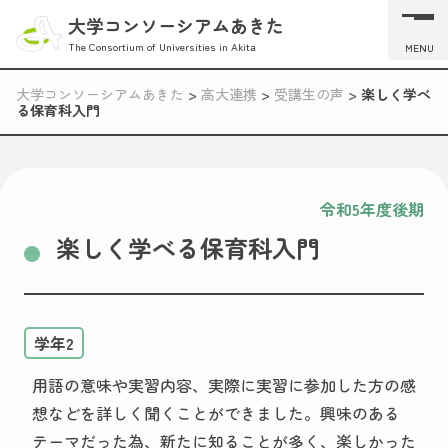
大学コンソーシアムあきた
The Consortium of Universities in Akita
MENU
大学コンソーシアムあきた
>
高大連携
>
受講生の声
>
楽しく学べ
る保育科入門
令和5年度後期
楽しく学べる保育科入門
学年2
用語の意味や実習内容、実際に実習に参加した方の感
想などを詳しく聞くことができました。興味のある
テーマだった為、新たに知ることが多く、楽しかった