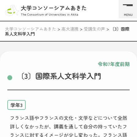
大学コンソーシアムあきた
The Consortium of Universities in Akita
MENU
大学コンソーシアムあきた
>
高大連携
>
受講生の声
>
〔3〕国際
系人文科学入門
令和7年度前期
〔3〕国際系人文科学入門
学年3
フランス語やフランスの文化・文学などについて全然
詳しくなかったが、講義を通して自分の持っていたフ
ランスに対するイメージが少し変わった。フランス語